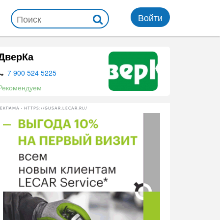
Войти
ДверКа
7 900 524 5225
Рекомендуем
ЕКЛАМА • HTTPS://GUSAR.LECAR.RU/